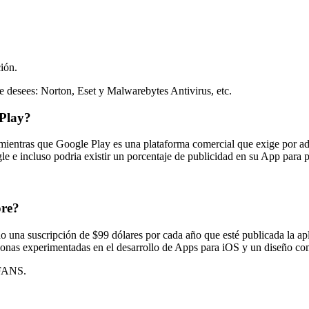
ción.
e desees: Norton, Eset y Malwarebytes Antivirus, etc.
Play?
mientras que Google Play es una plataforma comercial que exige por ade
gle e incluso podria existir un porcentaje de publicidad en su App para
ore?
 una suscripción de $99 dólares por cada año que esté publicada la apl
ersonas experimentadas en el desarrollo de Apps para iOS y un diseño com
 FANS.